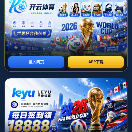
次上体现了他对罗马俱乐部的热爱与维护。在后续采访中，曼奇尼
明确表示，他的动作意在**“希望裁判能尊重罗马”**。这一言论背后
的故事值得我们深究。
### 曼奇尼为何向裁判展示队徽？
在激烈的比赛中，球员和裁判间的争执并不少见。然而，当曼奇尼
选择通过展示罗马的队徽来表达不满时，这一动作让人既感到新颖
又富有象征意义。“我只是想让他记住，我们是罗马，这是一支拥有
悠久历史和尊严的球队，”曼奇尼在之后的采访中说道。这不仅仅是
针对一次判罚的情绪化反应，更是一种对罗马文化与球队精神的坚
守。
**罗马队徽不仅是球队的象征，更是承载了城市历史与球迷信仰的
图腾**。在意甲乃至欧战赛场，罗马总是以其鲜明的红黄配色和那
只罗马狼，成为球队与球迷心中难以磨灭的烙印。因此，曼奇尼的
这一动作被很多球迷解读为对罗马的不屈捍卫。
### “尊重罗马”，不仅是一句口号
当前足坛，不仅比赛场上竞争激烈，场下的舆论与裁判判罚也常常
成为球迷关注的焦点。在映升至欧战赛场时，因裁判判罚而引发的
争议更是屡见不鲜。这也难怪曼奇尼会产生这样的举动。在罗马与
对手的这场欧战首回合中，比赛节奏紧张，裁判的一些判罚引发了
罗马球员的不满。这使得曼奇尼认为，有必要通过某种方式提醒裁
判，**展现对罗马的与生俱来的尊重和公平对待**。