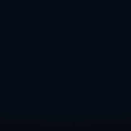
总而言之，詹卢卡-曼奇尼通过向裁判展示队徽，为球队赢得了更多
的关注，也令球迷进一步认识到了罗马队徽背后所蕴含的深刻意
义。这不仅仅是一场欧战中的插曲，更是足球世界中情感与坚持的
一次绝佳注脚。