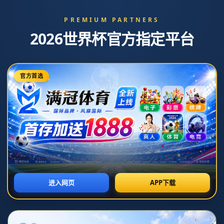
新闻中心
当前位置：
首页
>
新闻中心
曼城绝境求生 热刺难续曼市双雄＂克星＂神话.
皇冠体育
|
2026-07-05T18:33:34+08:00
**曼城绝境求生 热刺难续曼市双雄"克星"神话**
英超赛场上，每个赛季都有引人注目的话题，而围绕曼城与热刺之
间的对决格外吸引眼球。多年来，热刺一直被视为曼彻斯特双雄，
曼城和曼联的“克星”。然而，在最新赛季的较量中，热刺的“神话”似
乎面临着重重挑战，尤其是面对如日中天的曼城。
**曼城，绝境求生的艺术**
曼城，本赛季无疑遭遇了不少困难。伤病、赛程压力、战术调整等