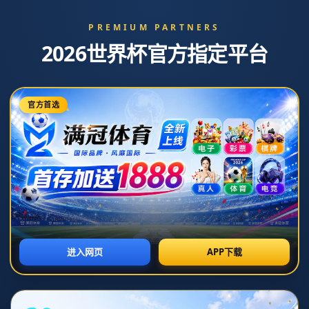
新闻中心
当前位置：
首页
>
新闻中心
法德大戰主裁判格蘭德 不愛掏牌的西班牙警察.
皇冠体育
|
2026-07-05T18:33:34+08:00
**法德大战主裁判格兰德 不爱掏牌的西班牙警察：冷静与公正的象
征**
在绿茵场上，裁判的作用无疑至关重要。他们的每一个判罚都可能
引发争议，甚至直接决定比赛的走向。而在日前备受瞩目的法德大
战中，主裁判格兰德的表现引发了广泛关注。这位**以“不爱掏牌”
闻名的西班牙警察**，不仅展现了自身的专业素养，更用冷静与公
正赢得了球迷的尊重。