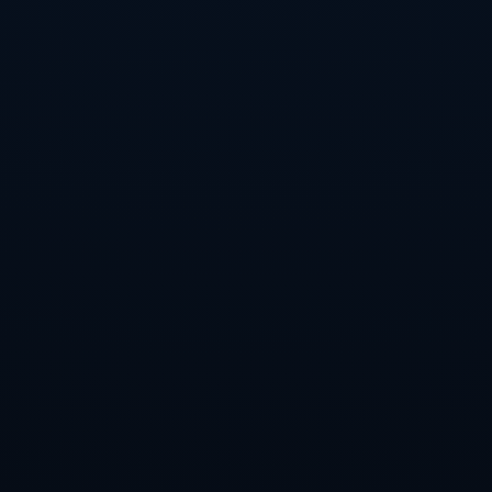
變。當時，利物浦也選擇了高位逼搶這一戰術作為核心，經過幾個賽季的
樣板，他希望通過這種戰術風格，將球隊打造成某一階段的**霸主**，
同時對防守反擊的風險控制較為嚴苛。豐塞卡深知，這不僅需要在場上制
練的密切合作，確保球員在賽季中期保持高水平運動能力。
理解，也展現了他勇於挑戰傳統、追求卓越的決心。隨著球隊的不斷磨合
、勇敢的姿態嶄露頭角，為球迷帶來無數驚喜與自豪。通過高位逼搶策略
心靈的明星球隊。**克服挑戰，勇往直前，這是豐塞卡帶隊前進的方向。