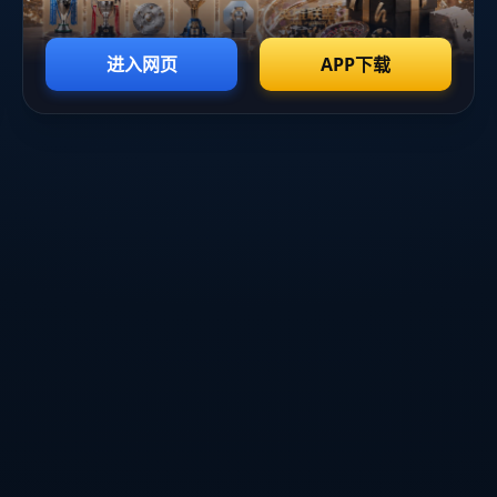
路徑和快速搶斷，迫使對手失誤並迅速轉換為進攻機會。這種戰術要求球
頂級球隊如利物浦和曼城，都在主教練的帶領下，成功運用高位逼搶取得
強調：「不僅僅是贏得比賽，而是要以讓球迷自豪的方式贏得比賽。」他
出激動人心的攻守轉換，給球迷帶來視覺上的震撼。
追壓**”的打法。他們在訓練中不斷提高配合默契度，以期在聯賽首秀中展
但豐塞卡和球員們充滿信心，堅信這種風格將會帶來積極的變革。