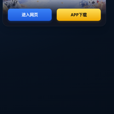
員在體
2026-08-07
驕人成
認為，高
現出最佳