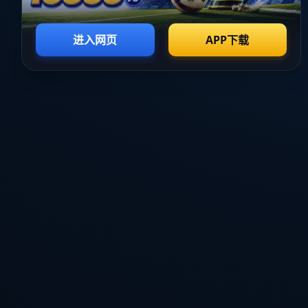
所謂高位逼搶，即在對手半場主動施壓，通過切斷傳球
能、技術、意識上都具備較高水準。在歐洲足壇，一些
就。
*豐塞卡的戰術哲學*
作為主教練，豐塞卡一直以其創新戰術理念而聞名。他
位逼搶不僅能提高球隊的競技水平，更能在比賽中展現
在豐塞卡的指導下，球員們逐步習慣“**整體向前、一致
狀態。這樣的變革對於球隊來說，是一次無疑的挑戰，