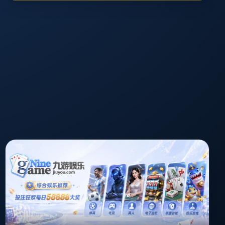
E-mail：admin@world-
huangguansports.com
手机：18774493187
地址：江西省宜春市宜丰县新庄镇
热点新闻
尤文前鋒莫拉塔曹丕的
由來.
2026-08-07
世界杯滚球数据研判，
读懂比赛中的变化
2026-08-07
亚冬会掀起“冰雪热” 滑
雪运动成为新时尚.