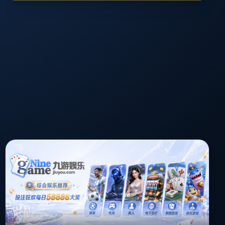
E-mail：admin@world-
大师生的
huangguansports.com
力源泉。
手机：18774493187
地址：江西省宜春市宜丰县新庄镇
的象征。
以发挥出
热点新闻
女排-庄宇珊28分福建
1-3遭双杀 北京山东进
6强提前保级_接应_钢
铁_体育馆.
2026-08-06
吳金貴被輕視！.
2026-08-06
曝滄州雄獅與綠城接到
足協遞補通知 有望參