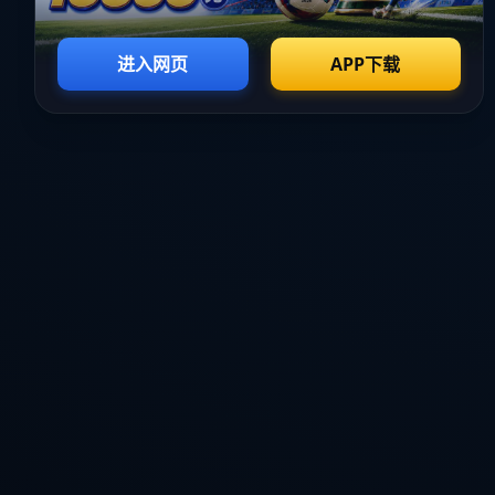
体育精神的培养对学生的全面发展具有深远的影响。在
会了尊重对手与规则。这样的教育远比知识的灌输更加
**激发体育精神的途径：**
1. **举办各类体育活动：** 学校应定期举办不同
够提升学生的技艺，还能增强班级之间的凝聚力。
2. **表彰优秀体育人才：** 对于像张莽龙这样的
积极的校园体育文化。
3. **营造良好舆论氛围：** 学校可以通过校报、官
通过对以上方针的实践，学校不仅可以提高学生的身体
的体育精神将不再是难题。**体育运动图片**、**体