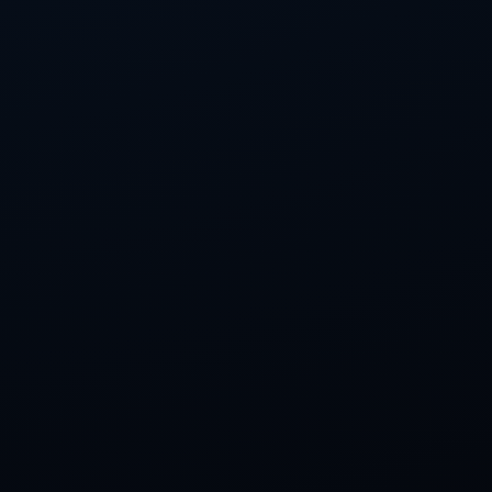
扫描二维码
ts.com
ts.com
庄镇