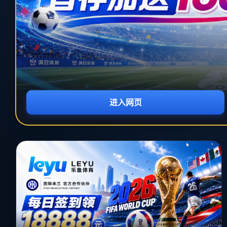
在众多体育生中，张莽龙是一位耀眼的明星。他在篮球
敬佩。张莽龙的成功并不是偶然，而是多年刻苦锻炼与
**篮球鞋：不仅仅是装备**
对于篮球运动员来说，**篮球鞋**不仅是一个装备，
它陪伴着他赢得无数比赛，也见证了他在训练场上的每
最佳水平。
**弘扬体育精神的重要性**