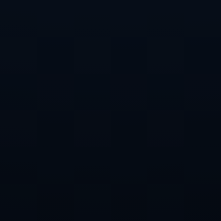
### **關鍵啟示：勝利的背後是實力與穩定的結合**
廣廈本次對山東的勝利清晰表明，球隊之間良好的默契與協作能
力，是比拼硬實力之外的勝負關鍵。無論是**孫銘徽穩健的組織表
現**，還是布朗和克里斯的得分爆發，這都是團隊乏力之時致勝的
重要武器。這場比賽不僅為廣廈奠定了良好的排名基礎，更強有力
地展示了他們在強強對話中的競爭實力。
本賽季對CBA球迷而言尤其值得期待，像廣廈這樣的球隊若能延續
穩定表現，勢必將在爭冠道路上更進一步。
联系信息
电话：0411-7810648
传真：0411-7810648
E-mail：admin@world-huangguansports.com
手机：18774493187