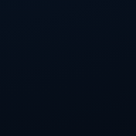
笔签约不
可能性，
作战。”
术提升提
进新星来