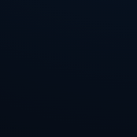
居莱尔的加盟被认为是皇马增强进攻力量的重要一步。
仅是皇马未来计划中的一部分，也意味着球队正在寻找新
也增加了进攻端的深度。
**维尼修斯的观点：迎接竞争，拥抱成长**
维尼修斯本人对于居莱尔的加盟表示欢迎。他在媒体采访
维尼修斯的话语中，充满了对同胞的尊重和合作的期待。
供新的动力。这种竞争不仅可以推动个人表现的提升，也
**皇马的战略布局：年轻化与多样化**
随着居莱尔的加入，皇马在球队年轻化和多样化上的战略