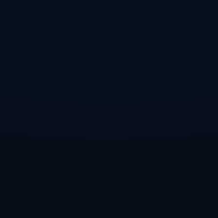
他凭借其出色的技术和速度，在巴西联赛中已经展现出非凡的潜力。而这
生代来接班现有的核心球员。**居莱尔的到来**，会为球队带来更多的
中提到：“居莱尔是一位非常有潜力的球员，我很高兴能与他在皇马并肩
他的**积极态度**不仅能促进居莱尔更快地融入球队，还能为自身的技
有助于提升整个球队的竞争力，从而形成“双赢”的局面。
布局更加明晰。**年轻化策略**旨在将未来打造成核心竞争力，通过引