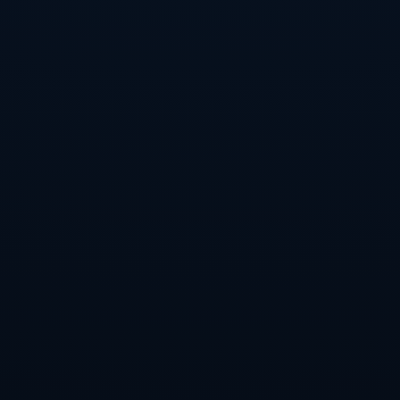
蒂諾（Mauricio Pochettino），同樣長時間執教未能奪冠，最後