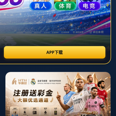
**多次擊敗曼城、利物浦等競爭對手以及復興“索式曼聯進攻風格”**，
得任何主要錦標，距離曼聯球迷心目中的“必勝DNA”仍有距離。尤其是
多次在歐冠小組賽早早折戟，種種跡象顯示，曼聯還需更強大的韌性和決斷
續支持教練長期發展？還是追求即刻成效？** 在這樣的背景下，續約索帥
在他執教期間，**包括布魯諾·費爾南德斯（Bruno Fernandes）和
大成功**。目前的曼聯陣容在年輕化與經驗結合方面相對平衡，這離不開索帥的
略顯“溫和”的教練密不可分。