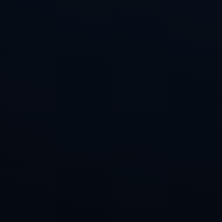
從這些案例可以看出，**穩定執教的前提是牢固的管理
選擇，但若三年內仍無實質性突破，這樣的任命則恐難
---
從索爾斯克亞的執教表現到曼聯的管理決策，這份三年的
將“勇敢的足球哲學”發揮到極致，或許這份合同將成為
关于我们
随着全球旅游市场的蓬勃发展，我们致力于为游客提供
面的旅游目的地指南和推荐。无论是迷人的海滩度假地