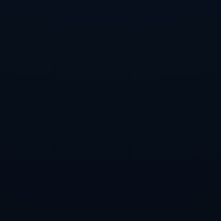
**总结切尔西队中的角色调整**
在新帅的战术布局下，内托的加盟将进一步丰富球队的*进攻选择
*。他有望与球队的核心球员形成互补，为锋线创造更多机会。切尔
西可能会利用他的速度与创造力，在比赛中实施更加灵活多变的战
略，形成高压进攻和快节奏反击的战术体系。这种变化不仅增强了
球队的进攻层次，还能有效分担其他攻击手的压力。