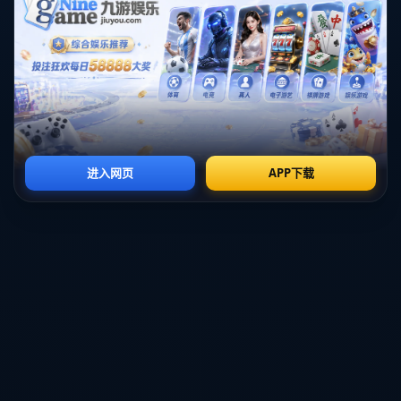
在现代足球中，速度和突破能力成为球队进攻中的重要利器，而*内
托无疑是此中翘楚*。在狼队期间，内托以其卓越的边路突袭而闻
名。他不仅可以在高速突破中保持控球，还具备精准的传中和终结
能力。他的加盟，将为切尔西的边路进攻增添极大的威胁，尤其是
面对密集防守时，他的突破将成为切尔西撕破对手防线的杀手锏。
**切尔西的长期规划和战略部署**
切尔西如此大手笔引入内托，体现了俱乐部的*长期规划*。近年
来，蓝军一直致力于打造一支既有深度又有高度的明星阵容，以应
对长达一个赛季的多线作战。内托的年轻和潜力，使得他不仅仅是
对现阶段战力的补充，更是对未来的投资。加上他在英超的经验，
这笔签约可谓一箭双雕。
**案例分析：从萨拉赫和德布劳内的过去看内托的未来**
回顾过往，切尔西曾因未能慧眼识珠而错失了一些世界级的边锋天
才，如今活跃于利物浦的萨拉赫和曼城的德布劳内，就是典型的例
子。然而，通过对内托的投资，他们似乎不愿重蹈覆辙。这不仅是
巨额转会费的支付，更是对识别并培养潜力新星的决心。正如当年
的萨拉赫一样，内托在输送方面有独到的天赋，切尔西希望此次能
够将他的潜力在斯坦福桥完全释放。