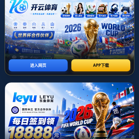
**内托的突破能力和速度让切尔西趋之若鹜**