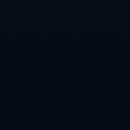
综合来看，切尔西愿意花费**6300万欧元**签下内托，不仅彰显了
他们在转会市场上的影响力，更透露了对未来发展的高度重视。在
内托的加盟下，切尔西的进攻线有望焕然一新，同时也为球队的可
持续发展奠定了坚实基础。
联系信息
电话：0411-7810648
传真：0411-7810648
E-mail：admin@world-huangguansports.com