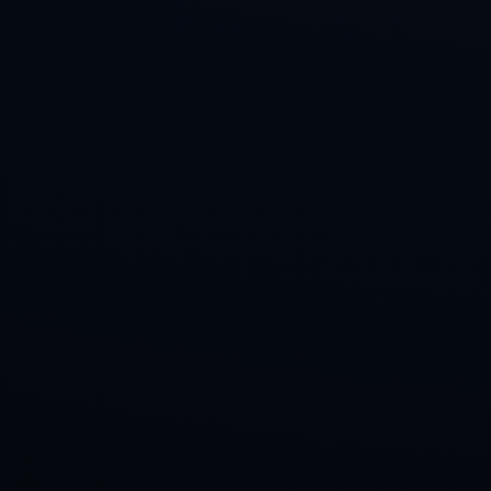
关于我们
随着全球旅游市场的蓬勃发展，我们致力于为游客提供
面的旅游目的地指南和推荐。无论是迷人的海滩度假地
富有历史文化的古城，还是冒险与自然相结合的生态旅
地，我们为您精心筛选最受欢迎的旅游目的地。通过深
的目的地分析和实地考察，我们为游客提供真实的旅行
验建议，帮助您规划难忘的旅行。无论您是家庭旅游、
侣度假，还是单身背包客，我们都能为您提供完美的旅
路线和服务。