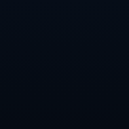
的积极表现以及需要提升的方面。**他在射门次数和射正率方面展现了
断的训练和心理辅导，相信帕尔默能够在未来的比赛中有更加出色的表现，