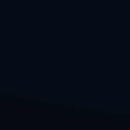
通过对帕尔默全场数据的分析，我们可以看到他在进攻端
力**，但**错失绝佳机会**的问题仍需解决。通过不
献更多的进球。