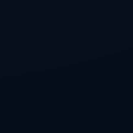
假设他在
通过分析