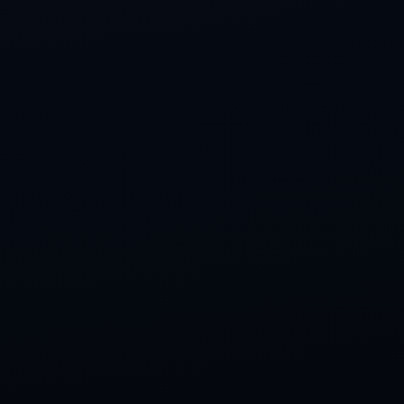
扫描二维码
ts.com
ts.com
庄镇