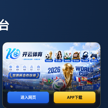
新闻中心
联系我们
官方微博
当前位置：
首页
>
新闻中心
站内搜索
机会。本
联系信息
电话：0411-7810648
强烈的进
传真：0411-7810648
表现以及