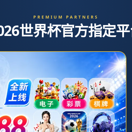
网站首页
公司简介
产品中心
次射门3次射正，2次错失绝佳机会.
|
2026-07-05T18:33:34+08:00
*
场比赛中完成了7次射门，其中3次射正，但遗憾的是他错失了2次绝佳
这对球队和他的个人发展可能产生的影响。
现的重要指标。帕尔默在这场比赛中用数据证明了自己积极的进攻态度和
把握能力产生了些许质疑。在本文中，我们将深入探讨帕尔默的全场数据