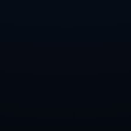
联系信息
电话：0411-7810648
传真：0411-7810648
E-mail：admin@world-huangguansports.com
手机：18774493187
地址：江西省宜春市宜丰县新庄镇
关于我们
随着全球旅游市场的蓬勃发展，我们致力于为游客提供全面的旅游
目的地指南和推荐。无论是迷人的海滩度假地、富有历史文化的古
城，还是冒险与自然相结合的生态旅游地，我们为您精心筛选最受
欢迎的旅游目的地。通过深度的目的地分析和实地考察，我们为游