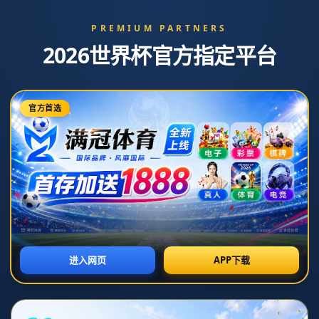
新闻中心
当前位置：
首页
>
新闻中心
球队没有浓眉，雷迪克并没有用海斯去强顶约基
奇，而是精心准备了锋线套餐.
皇冠体育
|
2026-07-05T18:33:34+08:00
**球队没有浓眉，雷迪克精心准备了锋线套餐**
当我们谈论篮球比赛中的战略部署时，球员的缺席往往要求临场应
变能力。没有浓眉哥安东尼·戴维斯的情况如何处理？这是许多球队
都可能面临的挑战。尤其当你要面对像约基奇这样的超级中锋时，
更加困难。雷迪克在没有让海斯去强顶约基奇，而是选择准备了一