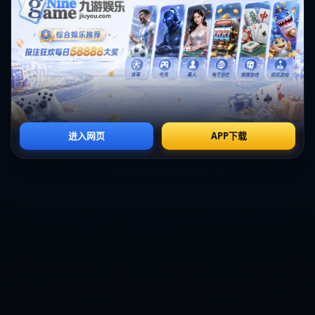
联系信息
电话：0411-7810648
传真：0411-7810648
E-mail：admin@world-huangguansports.com
手机：18774493187
地址：江西省宜春市宜丰县新庄镇
关于我们
随着全球旅游市场的蓬勃发展，我们致力于为游客提供全面的旅游
目的地指南和推荐。无论是迷人的海滩度假地、富有历史文化的古
城，还是冒险与自然相结合的生态旅游地，我们为您精心筛选最受
欢迎的旅游目的地。通过深度的目的地分析和实地考察，我们为游
客提供真实的旅行体验建议，帮助您规划难忘的旅行。无论您是家
庭旅游、情侣度假，还是单身背包客，我们都能为您提供完美的旅
游路线和服务。