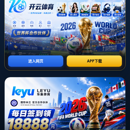
体防线上的压迫性让太阳频频失误，虽然布克单枪匹马苦苦支撑，
但猛龙凭借团队默契和整体发挥不断将比分优势扩大。比赛中一个
明显的问题是，太阳在布克被对手严密盯防时，缺乏其他稳定得分
点，这导致他们在关键时刻难以扭转局势。
**布克的个人表现：**尽管太阳队未能赢得比赛，但布克的表现无
疑是全场亮点。他不仅拿下31分，还贡献了8次助攻。他灵活多变
的进攻手段和精妙的传球多次为球队创造得分机会。在这样高压的
比赛环境下，布克的冷静和精准令人印象深刻，仿佛一位战士在舞
台中央散发光芒。然而，篮球毕竟是一项团队运动，仅仅依靠布克
一人的发挥难以确保胜利。
***太阳队的团队挑战：*** 本场比赛暴露出太阳在团队配合和战术
执行上的不足。当*布克*受到包夹时，太阳缺乏快速有效地传导球
和调整战术的能力，这使得他们的进攻显得单一乏味。此外，替补
阵容的无力贡献也是本场比赛的一大短板。太阳若希望在未来的赛
事中保持竞争力，必须加强整个团队的协调性与战术灵活性。
**猛龙队的制胜法宝：***多伦多猛龙队*的胜利要归功于他们出色
的防守战术和更为均衡的阵容。通过全场紧逼和轮转防守，猛龙有
效遏制了布克的得分节奏，并迫使其他太阳球员犯错误。猛龙在比
赛中多点开花，尤其是他们的年轻球员在关键时刻毫不怯场，多次
在进攻端和防守端为球队助力。