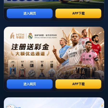
曾面臨類似的困境。拜仁慕尼黑在過去的幾年中，青訓體系穩步輸
出，但像阿方索·戴維斯這樣能迅速嶄露頭角的案例終究是少數。庫
恩外租或者轉會，無疑是出於對球員長期發展的考量。
---
### **維也納快速的全新補充：機遇與挑戰並存**
作為奧地利足壇傳統豪門，**維也納快速**在本賽季正處於更新換
代的關鍵時期。上賽季未能奪得聯賽冠軍的失利讓球隊重視陣容規
劃的年輕化，為未來打下基石。
庫恩的到來，為快速提供了更多的進攻選擇。他的技術特點與快速
目前踢法的匹配度非常高——這支球隊注重速度與對抗，尤其在邊
路進攻中尋求效率。如果庫恩能快速融入主教練的戰術體系，他有
望成為快速的新核心攻擊點，甚至幫助球隊挑戰冠軍。