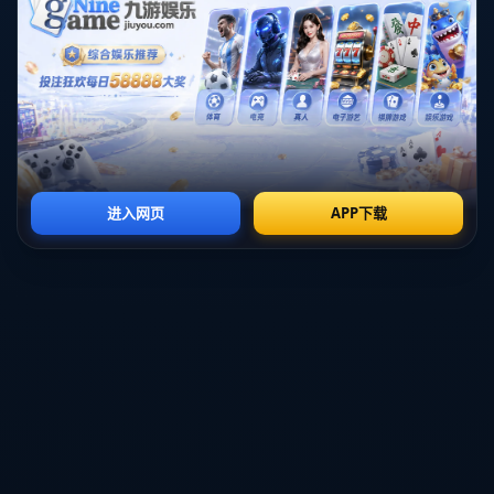
值得注意的是，奧甲聯賽本身提供了極佳的鍛煉環境。**具體案例
可以參考此前埃爾林·哈蘭德在薩爾斯堡紅牛的成功經歷**，哈蘭德
在奧甲迅速崛起後成功轉會德甲多特蒙德並強勢崛起。同樣的成長
路徑在庫恩身上或許也值得期待。
---
### **轉會背後的戰略考量：雙贏局面**
拜仁與維也納快速此次的交易，體現了現代足球中，**球員發展與
聯賽競爭力之間的深度互動**。對拜仁而言，他們放走庫恩並不意
味放棄未來，這筆轉會中的回購條款或更多後續選擇，讓拜仁能在
保障青訓資源的基礎上，也為庫恩提供更廣闊的舞台。
另一方面，維也納快速借助德甲豪門的潛力股，提升自己的進攻端
實力。同時，這類合作也為奧甲整體聯賽競爭力注入新血液，增強
其在歐洲舞台的話語權。
---
### **結語**