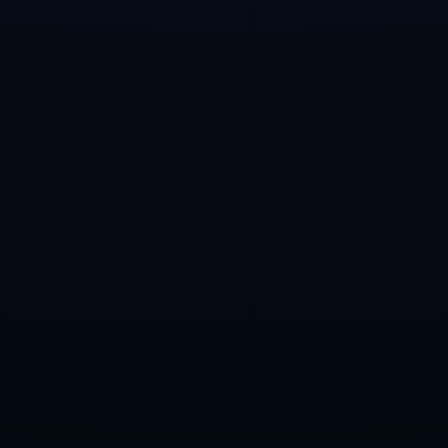
**關鍵詞提示：庫恩轉會、拜仁前鋒轉會、維也納快速、新賽季**
联系信息
电话：0411-7810648
传真：0411-7810648
E-mail：admin@world-huangguansports.com
手机：18774493187
地址：江西省宜春市宜丰县新庄镇
关于我们