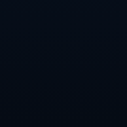
庫恩的轉會或許只是眾多交易中的一條小新聞，但它帶來的啟示遠
不止於此。*年輕球員需要穩定成長環境，俱樂部則需平衡即戰力與
未來發展。*這次轉會，既是庫恩職業生涯的新起點，也是拜仁與維
也納快速攜手合作的又一典範。