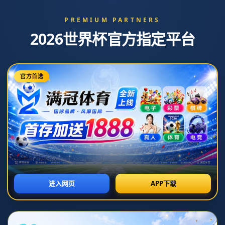
新闻中心
当前位置：
首页
>
新闻中心
2025年“百花迎春”大联欢突出“家”元素.
皇冠体育
|
2026-07-05T18:33:34+08:00
**2025年“百花迎春”大联欢突出“家”元素的魅力**
在这个快节奏的世界中，人们越来越渴望回归真挚的**家庭情感*
*。2025年的“百花迎春”大联欢以其独特的“家”元素为核心，从亲情
纽带、传统文化到现代生活，全面展现了家的本质与魅力。这样的
大型活动不仅吸引了全国各地的观众，更在网上掀起了一波热议。
接下来，我们将深入探讨这一切的背后意义。