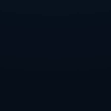
首先，从球员自身的发展来看，留在竞争激烈的欧洲赛场，尤其是意大利
有重要意义。与在沙特联赛效力相比，意甲无疑提供了更好的职业竞技环境
规划，也显示出他对挑战更高竞技水平的渴望。
。在那不勒斯效力期间，他积极参与比赛，并与球队在多个赛季中取得了
以和队友们形成默契的配合，他的选择或许正是出于对球队的忠诚和对现
并不罕见。一个经典的例子是托蒂（Francesco Totti），这位前意
奇。同样，波利塔诺的决定也受到球迷的称赞，他们为他对足球传统和忠