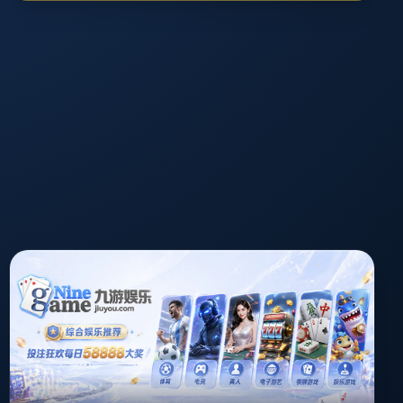
E-mail：admin@world-
huangguansports.com
手机：18774493187
地址：江西省宜春市宜丰县新庄镇
热点新闻
欧国联-范迪克染红邓
弗里斯建功 荷兰战平
匈牙利1-1
2026-08-06
於根偉追憶老友張恩華
津門虎隊需做好苦戰準
備.
2026-08-06