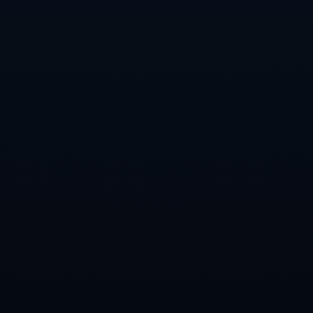
自我定位的清晰认知。
波利塔诺显然相信，足球不仅仅是金钱的游戏。通过拒绝利雅得青年提供的
和文化氛围方面的成长。在当前充满变数的全球足球市场，波利塔诺这样
。
一时冲动，而是经过深思熟虑的选择。此举不仅为他的职业生涯奠定了坚
商业化浪潮汹涌的竞技体育中，显得尤为珍贵和令人钦佩。波利塔诺以其
们对他的未来充满期待。
快速链接
联系我们
网站首页
全
、
公司简介
游
产品中心
admin@world-huangguanspor
度