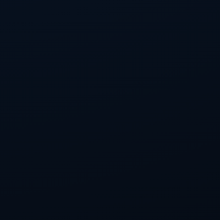
意甲这样
和发展平
令人瞩目
有生活的
大利国脚曾
诚精神的