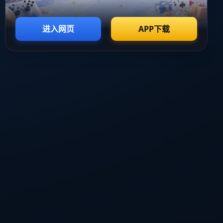
21／22賽季歐冠小組
賽第1輪利物浦3-2AC
米蘭 薩拉赫丟點亨德
森破門反超比分.
2026-08-06