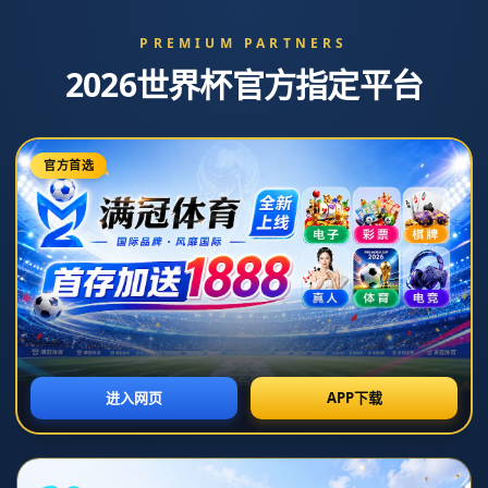
新闻中心
当前位置：
首页
>
新闻中心
付政浩認為CBA裁判大多為業余角色 主業為高校教
師.
皇冠体育
|
2026-07-05T18:33:34+08:00
**揭密CBA裁判：付政浩称大多为业余角色，主业竟是高校教师**
在中国篮球界，CBA裁判的重要性不言而喻。然而，**付政浩**的
一番评论却引发了广泛关注和热议。他指出，许多CBA裁判实际上
是业余角色，他们的主要职业竟然是高校教师。这种现象不仅引发
了人们对裁判专业能力的质疑，也让人对CBA联赛的整体水平产生