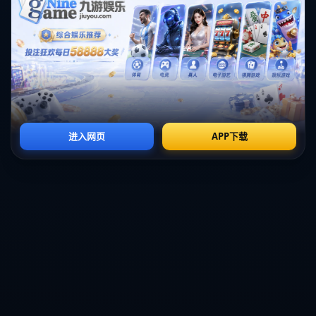
联系信息
电话：0411-7810648
传真：0411-7810648
E-mail：admin@world-huangguansports.com
手机：18774493187