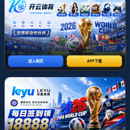
本赛季波鸿队的开局不甚理想，连战不胜的压力让球队处于舆论和
心理双重夹击之下。然而，通过本场比赛可以看出，波鸿主教练在
战术上的灵活调整与球员们积极的心理准备是他们逆境反弹的关
键。
**波鸿队在阵型上主动做出了变化**，由此前几轮坚持的传统4-4-2
转向了更具进攻性的4-2-3-1。这一调整有效地增强了中场的控制
力，使得球队能够在关键区域完成更多抢断，并组织快速推进。在
比赛中，波鸿队的中场核心球员发挥尤为出色，成功将比赛带入自
己的节奏。
此外，赛季连续不胜的压力曾让球队陷入低迷，尤其是在防守端暴
露了较多问题。值得注意的是，**本场比赛波鸿队的防守质量显著
提升**，他们不仅完成了零封，还有效遏制了海登海姆崇尚高空球
和区域推进的进攻策略。这显示了球队在心理层面恢复了信心，为
赛季后续打下了良好基础。
---
#### **关键先生：进球拯救球队困境**
谁是波鸿队这场胜利的关键人物？答案显然是前锋菲利普·霍夫曼。
作为球队本赛季仰仗的射手，霍夫曼在本场比赛中完成了一记漂亮
的破门，并助攻另一位队友锁定比分。他的表现无疑是比赛的最大
亮点。