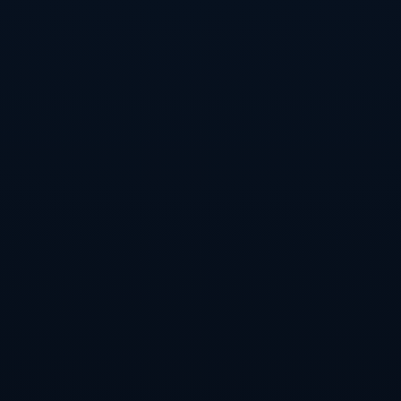
相比波鸿队的胜利，本场失利暴露了海登海姆作为升班马在德甲中
的短板。虽然他们的进攻风格拥有一定特色，但在面对经验丰富的
老牌球队时，**防守体系显得过于松散且缺乏层次感**。比赛中多
次被波鸿球员突破防线，这一弱点需要在接下来的赛季中重点改
善。
以海登海姆的边后卫为例，比赛中他们几次被波鸿的进攻球员利用
速度与节奏形成突破，虽然尝试通过犯规终止节奏，但无谓的黄牌
使得球队在心理上变得更加脆弱。作为一支初登顶级联赛的球队，
海登海姆需要更强的应变能力和战术执行力，才能在竞争中站稳脚
跟。
---
#### **数据说话：从细节看比赛**