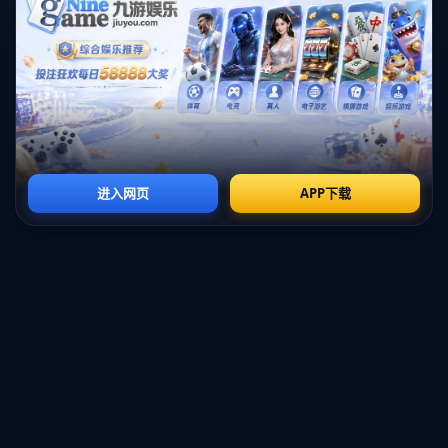
**投注建议：**