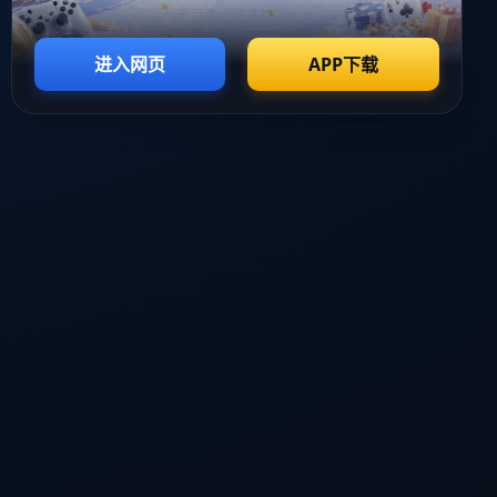
跟队记者：凯尔-沃克
目前身体不适，前往都
与战斗
灵之前将接受评估.
2026-08-09
队制定了
赛中，他
*教练莫
跟，并带
来打下了