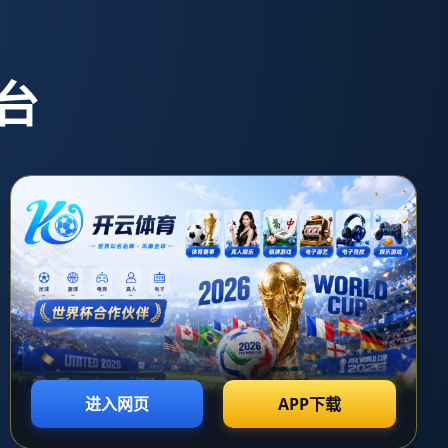
新闻中心
联系我们
官方微博
当前位置：
首页
>
新闻中心
站内搜索
，需要球
联系信息
、赛程的
电话：0411-7810648
传真：0411-7810648
执行的胜