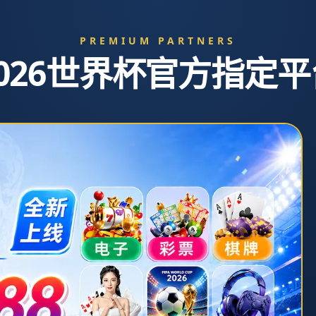
网站首页
公司简介
产品中心
进入关键期需保持专注，伊尔迪兹潜力巨大.
|
2026-07-05T18:33:34+08:00
迪兹潜力巨大**
心达到了一个新的高度。然而，正如主教练莫塔所言，赛程已进入关键期
出巨大的潜力，为球队带来了无限可能。本文将深入探讨球队目前的表现
。最新的四连胜，对于球队来说，不仅是数字上的胜利，更是一种策略和