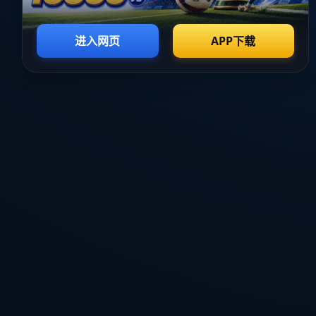
**赛程挑战与规划**
接下来的比赛，对手实力不容小觑，而对于莫塔来说，
力，这将直接影响最终的排名。**在这种关键时期，保持
一些球队在赛季中期常常会出现状态波动，这通常是由
一系列针对性的训练和休息计划，以确保球员在生理和
**伊尔迪兹的崛起**
在任何一支成功的球队中，年轻球员的崛起往往伴随着
不仅频频进球，更是成为场上不可或缺的核心之一。伊尔
塔提到：“伊尔迪兹的表现让人印象深刻，他具备成为顶尖
结合对比，伊尔迪兹的崛起让人联想到当年卡卡在AC米
动整个球队的节奏与氛围。
在球队急需新能量注入的时刻，年轻的伊尔迪兹无疑成
坚实的基础。
**总结**