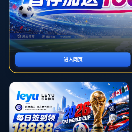
利。莫塔教练在接受采访时提到，球队在训练中注重细
能导致胜果旁落。”他的观点一针见血，突显出在顶级联