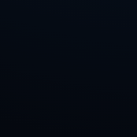
关于我们
随着全球旅游市场的蓬勃发展，我们致力于为游客提供
面的旅游目的地指南和推荐。无论是迷人的海滩度假地
富有历史文化的古城，还是冒险与自然相结合的生态旅
地，我们为您精心筛选最受欢迎的旅游目的地。通过深
的目的地分析和实地考察，我们为游客提供真实的旅行
验建议，帮助您规划难忘的旅行。无论您是家庭旅游、
侣度假，还是单身背包客，我们都能为您提供完美的旅
路线和服务。