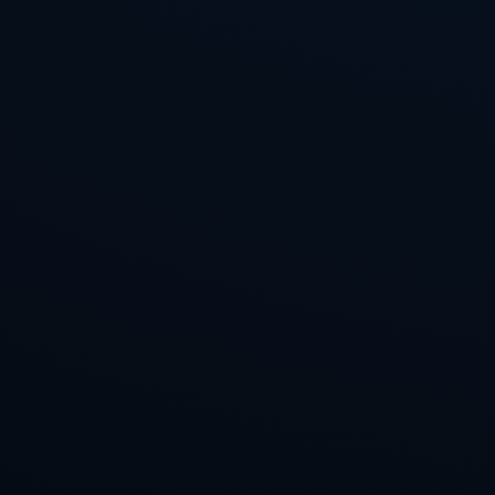
这支球队在意甲赛场的崛起，离不开莫塔的运筹帷幄和
来的关键比赛中，保持专注、合理定位、并充分发掘每