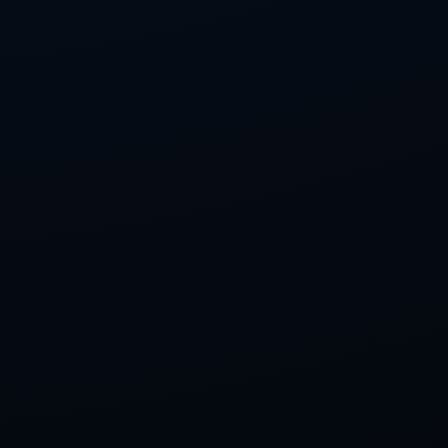
扫描二维码
ts.com
ts.com
庄镇