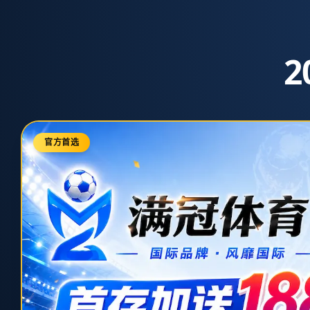
新闻中心
阿拉巴 
皇冠体育
**阿拉巴：出生於奧地利的皇馬後衛，完美诠释全能球员
在当今足坛，能够在不同位置上游刃有余的球员不算多，而大
後衛**，不仅用精湛球技征服了球迷，更是凭借其全能
上的多面手，他是如何一步步成长为世界顶级球员的。
### **天赋异禀的孩童时代**
大卫·阿拉巴于1992年出生于维也纳，一个具有丰富文