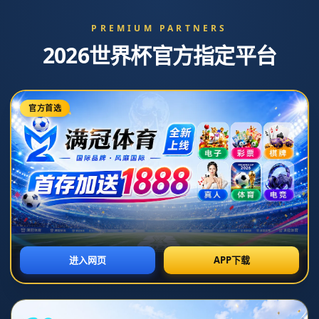
新闻中心
当前位置：
首页
>
新闻中心
英超第25輪補賽紐卡斯爾4-1布萊頓 特裏皮爾助攻
紐卡斯爾保持積分榜前三!.
皇冠体育
|
2026-07-05T18:33:34+08:00
**英超第25轮补赛：纽卡斯尔4-1力克布莱顿，特里皮尔助攻，纽卡
斯尔稳居积分榜前三！**
在这个激动人心的赛季里，英超联赛再次为球迷们带来了无与伦比
的比赛体验。在第25轮补赛中，纽卡斯尔联队以**4-1大胜布莱顿*
*，这一场胜利不仅巩固了他们在积分榜前三的位置，还展示了球员