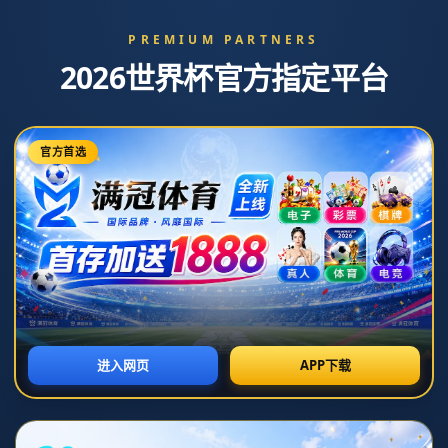
新闻中心
当前位置：
首页
>
新闻中心
摩洛哥擊敗十人埃及！奪U23非洲杯冠軍！.
皇冠体育
|
2026-07-05T18:33:34+08:00
**摩洛哥击败十人埃及！夺U23非洲杯冠军！**
在最近一场备受瞩目的足球比赛中，**摩洛哥队以出色的表现夺得
了U23非洲杯冠军**。这场比赛不仅彰显了摩洛哥足球的实力，也
让观众们见识到了比赛中的戏剧性转折。摩洛哥的胜利不仅是一场
普通比赛的结果，更是该国足球水平提升的象征。这一胜利也对整
个非洲足球产生了深远影响。
在本次U23非洲杯决赛中，摩洛哥面对的是强大的对手——埃及队。